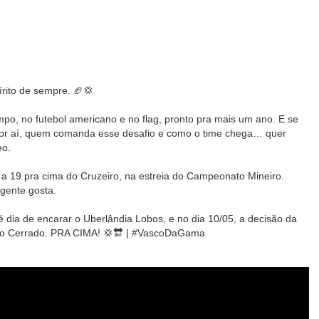
ito de sempre. 🏈💢
po, no futebol americano e no flag, pronto pra mais um ano. E se
or aí, quem comanda esse desafio e como o time chega… quer
eo.
0 a 19 pra cima do Cruzeiro, na estreia do Campeonato Mineiro.
 gente gosta.
 é dia de encarar o Uberlândia Lobos, e no dia 10/05, a decisão da
do Cerrado. PRA CIMA! 💢🔛 | #VascoDaGama