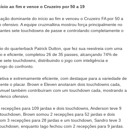
cio ao fim e vence o Cruzeiro por 50 a 19
ação dominante do início ao fim e venceu o Cruzeiro FA por 50 a
 ofensivo. A equipe cruzmaltina mostrou força principalmente no
nantes sete touchdowns de passe e controlando completamente o
o do quarterback Patrick Dutton, que fez sua reestreia com uma
iso e eficiente, completou 26 de 35 passes, alcançando 74% de
 sete touchdowns, distribuindo o jogo com inteligência e
ongo do confronto.
etiva e extremamente eficiente, com destaque para a variedade de
ente o placar. Brown e Eleven anotaram dois touchdowns cada,
amuel também contribuíram com um touchdown cada, mostrando a
elenco ofensivo.
 recepções para 109 jardas e dois touchdowns, Anderson teve 9
 touchdown, Brown somou 2 recepções para 52 jardas e dois
com 3 recepções para 28 jardas e um touchdown, Sandro teve 3
touchdown, enquanto Iago fechou com 2 recepções para 9 jardas.