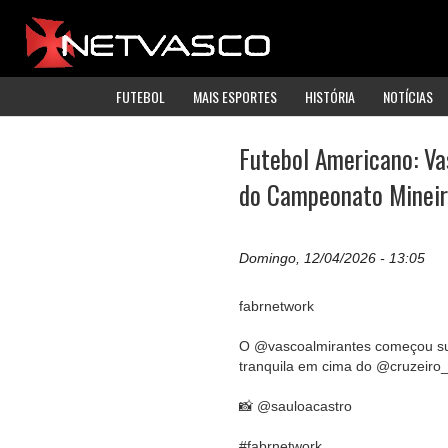
FUTEBOL
MAIS ESPORTES
HISTÓRIA
NOTÍCIAS
Futebol Americano: Va
do Campeonato Minei
Domingo, 12/04/2026 - 13:05
fabrnetwork
O @vascoalmirantes começou sua
tranquila em cima do @cruzeiro_
📸 @sauloacastro
#fabrnetwork