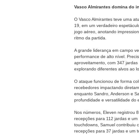
Vasco Almirantes domina do iní
O Vasco Almirantes teve uma atu
19, em um verdadeiro espetáculo
jogo aéreo, anotando impressio
ritmo da partida.
A grande liderança em campo vei
performance de alto nível. Prec
aproveitamento, com 347 jardas e
explorando diferentes alvos ao l
O ataque funcionou de forma col
recebedores impactando diretam
enquanto Sandro, Anderson e S
profundidade e versatilidade do 
Nos números, Eleven registrou 8
recepções para 112 jardas e um
touchdowns, Samuel contribuiu 
recepções para 37 jardas e um 