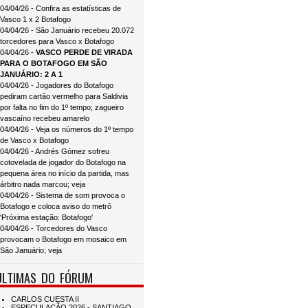
04/04/26 - Confira as estatísticas de
Vasco 1 x 2 Botafogo
04/04/26 - São Januário recebeu 20.072
torcedores para Vasco x Botafogo
04/04/26 -
VASCO PERDE DE VIRADA
PARA O BOTAFOGO EM SÃO
JANUÁRIO: 2 A 1
04/04/26 - Jogadores do Botafogo
pediram cartão vermelho para Saldivia
por falta no fim do 1º tempo; zagueiro
vascaíno recebeu amarelo
04/04/26 - Veja os números do 1º tempo
de Vasco x Botafogo
04/04/26 - Andrés Gómez sofreu
cotovelada de jogador do Botafogo na
pequena área no início da partida, mas
árbitro nada marcou; veja
04/04/26 - Sistema de som provoca o
Botafogo e coloca aviso do metrô
'Próxima estação: Botafogo'
04/04/26 - Torcedores do Vasco
provocam o Botafogo em mosaico em
São Januário; veja
ÚLTIMAS DO FÓRUM