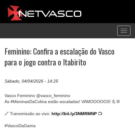
Toggl
navig
Feminino: Confira a escalação do Vasco
para o jogo contra o Itabirito
Sábado, 04/04/2026 - 14:25
Vasco Feminino @vasco_feminino
As #MeninasDaColina estão escaladas! VAMOOOOOS! 💪💢
🔗 Transmissão ao vivo:
http://bit.ly/3NMRMNP
📺
#VascoDaGama