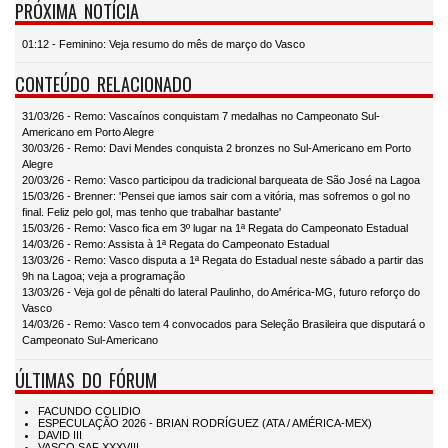
PRÓXIMA NOTÍCIA
01:12 - Feminino: Veja resumo do mês de março do Vasco
CONTEÚDO RELACIONADO
31/03/26 - Remo: Vascaínos conquistam 7 medalhas no Campeonato Sul-
Americano em Porto Alegre
30/03/26 - Remo: Davi Mendes conquista 2 bronzes no Sul-Americano em Porto
Alegre
20/03/26 - Remo: Vasco participou da tradicional barqueata de São José na Lagoa
15/03/26 - Brenner: 'Pensei que iamos sair com a vitória, mas sofremos o gol no
final. Feliz pelo gol, mas tenho que trabalhar bastante'
15/03/26 - Remo: Vasco fica em 3º lugar na 1ª Regata do Campeonato Estadual
14/03/26 - Remo: Assista à 1ª Regata do Campeonato Estadual
13/03/26 - Remo: Vasco disputa a 1ª Regata do Estadual neste sábado a partir das
9h na Lagoa; veja a programação
13/03/26 - Veja gol de pênalti do lateral Paulinho, do América-MG, futuro reforço do
Vasco
14/03/26 - Remo: Vasco tem 4 convocados para Seleção Brasileira que disputará o
Campeonato Sul-Americano
ÚLTIMAS DO FÓRUM