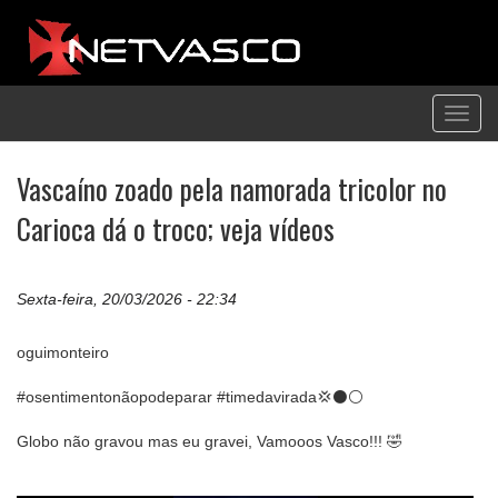
Toggl
navig
Vascaíno zoado pela namorada tricolor no
Carioca dá o troco; veja vídeos
Sexta-feira, 20/03/2026 - 22:34
oguimonteiro
#osentimentonãopodeparar #timedavirada💢⚫️⚪️
Globo não gravou mas eu gravei, Vamooos Vasco!!! 🤣