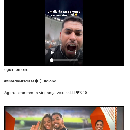
oguimonteiro
#timedavirada💢⚫️⚪️ #globo
Agora simmmm, a vingança veio kkkkk🖤🤍💢