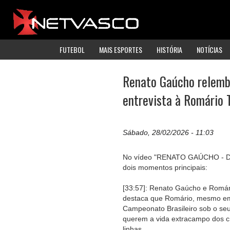
FUTEBOL
MAIS ESPORTES
HISTÓRIA
NOTÍCIAS
Renato Gaúcho relemb
entrevista à Romário T
Sábado, 28/02/2026 - 11:03
No vídeo "RENATO GAÚCHO - D
dois momentos principais:
[33:57]: Renato Gaúcho e Romár
destaca que Romário, mesmo em u
Campeonato Brasileiro sob o se
querem a vida extracampo dos c
linhas.