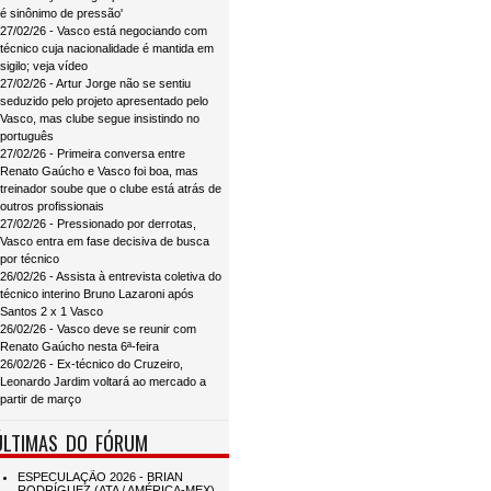
é sinônimo de pressão'
27/02/26 - Vasco está negociando com
técnico cuja nacionalidade é mantida em
sigilo; veja vídeo
27/02/26 - Artur Jorge não se sentiu
seduzido pelo projeto apresentado pelo
Vasco, mas clube segue insistindo no
português
27/02/26 - Primeira conversa entre
Renato Gaúcho e Vasco foi boa, mas
treinador soube que o clube está atrás de
outros profissionais
27/02/26 - Pressionado por derrotas,
Vasco entra em fase decisiva de busca
por técnico
26/02/26 - Assista à entrevista coletiva do
técnico interino Bruno Lazaroni após
Santos 2 x 1 Vasco
26/02/26 - Vasco deve se reunir com
Renato Gaúcho nesta 6ª-feira
26/02/26 - Ex-técnico do Cruzeiro,
Leonardo Jardim voltará ao mercado a
partir de março
ÚLTIMAS DO FÓRUM