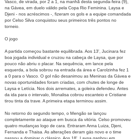
Vasco, de virada, por 2 a 1, na manhã desta segunda-feira (9),
na Gávea, em duelo válido pela Copa Rio Feminina. Laysa e
Djeni - nos acréscimos -, fizeram os gols e a equipe comandada
por Celso Silva conquistou seus primeiros três pontos no
torneio.
O jogo
A partida começou bastante equilibrada. Aos 13', Jucinara fez
boa jogada individual e cruzou na cabeça de Laysa, que por
pouco não abriu o placar. Na sequência, em lance pela
esquerda, a bola sobrou na entrada da área e Carolzinha fez 1
a 0 para o Vasco. O gol não desanimou as Meninas da Gávea e
novas oportunidades foram criadas, com chutes de longe de
Laysa e Letícia. Nos dois arremates, a goleira defendeu. Antes
da ida para o intervalo, Monalisa cobrou escanteio e Cristiane
tirou tinta da trave. A primeira etapa terminou assim.
No retorno do segundo tempo, o Mengão se lançou
completamente ao ataque em busca da vitória. Celso promoveu
quatro mudanças logo de cara. Entraram Anna Luiza, Djeni,
Fernanda e Thaisa. As alterações deram gás novo e o time
passou a dominar o clássico. Aos 18', Laysa ganhou em