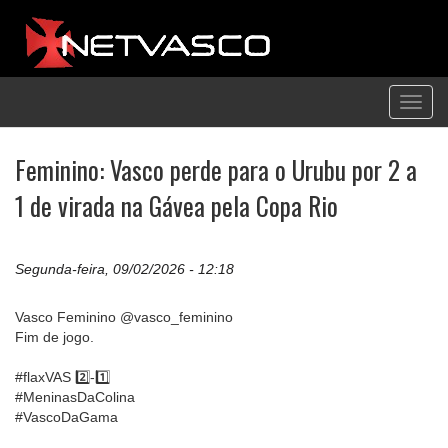
Toggl
navig
Feminino: Vasco perde para o Urubu por 2 a
1 de virada na Gávea pela Copa Rio
Segunda-feira, 09/02/2026 - 12:18
Vasco Feminino @vasco_feminino
Fim de jogo.
#flaxVAS 2️⃣-1️⃣
#MeninasDaColina
#VascoDaGama