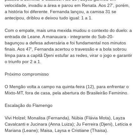
velocidade, invadiu a área e parou em Renata. Aos 27', porém,
a história foi diferente. Fernanda lançou, a camisa 31 se
antecipou, driblou e deixou tudo igual: 1 a 1.
Com o empate, mais uma mexida mudou o contexto do duelo: a
entrada de Leane. A manauara - integrante do Sub-20-
bagunçou a defesa adversária e foi fundamental nos minutos
finais. Aos 47', Fernanda acertou o travessão e a bola sobrou
limpa para a capitã Djeni estufar as redes, virar o jogo e garantir
o triunfo por 2 a 1.
Próximo compromisso
O Mengão volta a campo na quinta-feira (12), para enfrentar o
Mixto-MT, fora de casa, pela abertura do Brasileirão Feminino.
Escalação do Flamengo
Vivi Holzel; Monalisa (Fernanda), Núbia (Flávia Mota), Layza
Cavalcanti e Jucinara (Anna Luiza); Ju Ferreira (Djeni), Letícia e
Mariana (Leane); Maisa, Laysa e Cristiane (Thaisa).