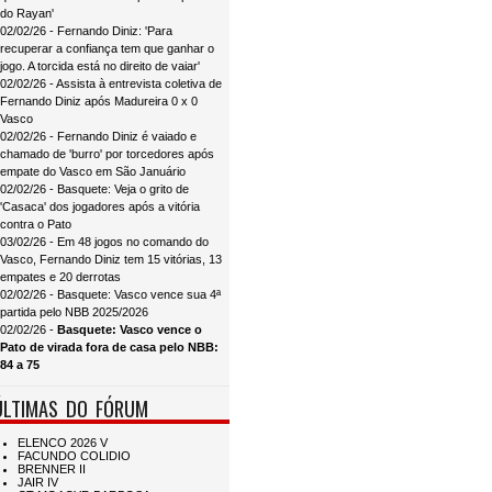
do Rayan'
02/02/26 - Fernando Diniz: 'Para
recuperar a confiança tem que ganhar o
jogo. A torcida está no direito de vaiar'
02/02/26 - Assista à entrevista coletiva de
Fernando Diniz após Madureira 0 x 0
Vasco
02/02/26 - Fernando Diniz é vaiado e
chamado de 'burro' por torcedores após
empate do Vasco em São Januário
02/02/26 - Basquete: Veja o grito de
'Casaca' dos jogadores após a vitória
contra o Pato
03/02/26 - Em 48 jogos no comando do
Vasco, Fernando Diniz tem 15 vitórias, 13
empates e 20 derrotas
02/02/26 - Basquete: Vasco vence sua 4ª
partida pelo NBB 2025/2026
02/02/26 -
Basquete: Vasco vence o
Pato de virada fora de casa pelo NBB:
84 a 75
ÚLTIMAS DO FÓRUM