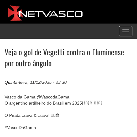
Toggl
navig
Veja o gol de Vegetti contra o Fluminense
por outro ângulo
Quinta-feira, 11/12/2025 - 23:30
Vasco da Gama @VascodaGama
O argentino artilheiro do Brasil em 2025! 🇦🇷🇧🇷
O Pirata crava & crava! 🏴‍☠️⚽️
#VascoDaGama