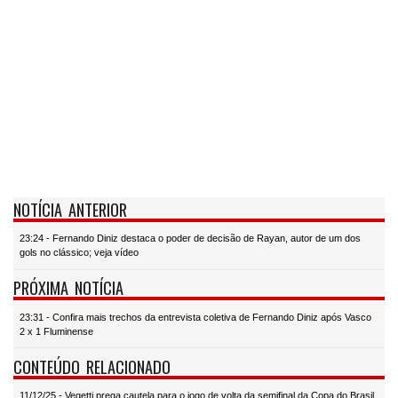
NOTÍCIA ANTERIOR
23:24 - Fernando Diniz destaca o poder de decisão de Rayan, autor de um dos
gols no clássico; veja vídeo
PRÓXIMA NOTÍCIA
23:31 - Confira mais trechos da entrevista coletiva de Fernando Diniz após Vasco
2 x 1 Fluminense
CONTEÚDO RELACIONADO
11/12/25 - Vegetti prega cautela para o jogo de volta da semifinal da Copa do Brasil