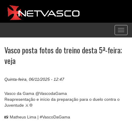
Toggl
navig
Vasco posta fotos do treino desta 5ª-feira;
veja
Quinta-feira, 06/11/2025 - 12:47
Vasco da Gama @VascodaGama
Reapresentação e início da preparação para o duelo contra o
Juventude ⚔️💢
📸 Matheus Lima | #VascoDaGama