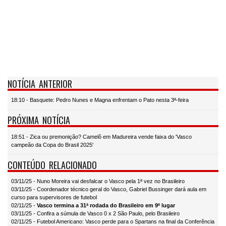
NOTÍCIA ANTERIOR
18:10 - Basquete: Pedro Nunes e Magna enfrentam o Pato nesta 3ª-feira
PRÓXIMA NOTÍCIA
18:51 - Zica ou premonição? Camelô em Madureira vende faixa do 'Vasco
campeão da Copa do Brasil 2025'
CONTEÚDO RELACIONADO
03/11/25 - Nuno Moreira vai desfalcar o Vasco pela 1ª vez no Brasileiro
03/11/25 - Coordenador técnico geral do Vasco, Gabriel Bussinger dará aula em
curso para supervisores de futebol
02/11/25 -
Vasco termina a 31ª rodada do Brasileiro em 9º lugar
03/11/25 - Confira a súmula de Vasco 0 x 2 São Paulo, pelo Brasileiro
02/11/25 - Futebol Americano: Vasco perde para o Spartans na final da Conferência