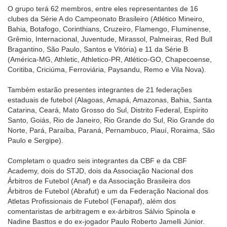
O grupo terá 62 membros, entre eles representantes de 16
clubes da Série A do Campeonato Brasileiro (Atlético Mineiro,
Bahia, Botafogo, Corinthians, Cruzeiro, Flamengo, Fluminense,
Grêmio, Internacional, Juventude, Mirassol, Palmeiras, Red Bull
Bragantino, São Paulo, Santos e Vitória) e 11 da Série B
(América-MG, Athletic, Athletico-PR, Atlético-GO, Chapecoense,
Coritiba, Criciúma, Ferroviária, Paysandu, Remo e Vila Nova).
Também estarão presentes integrantes de 21 federações
estaduais de futebol (Alagoas, Amapá, Amazonas, Bahia, Santa
Catarina, Ceará, Mato Grosso do Sul, Distrito Federal, Espírito
Santo, Goiás, Rio de Janeiro, Rio Grande do Sul, Rio Grande do
Norte, Pará, Paraíba, Paraná, Pernambuco, Piauí, Roraima, São
Paulo e Sergipe).
Completam o quadro seis integrantes da CBF e da CBF
Academy, dois do STJD, dois da Associação Nacional dos
Árbitros de Futebol (Anaf) e da Associação Brasileira dos
Árbitros de Futebol (Abrafut) e um da Federação Nacional dos
Atletas Profissionais de Futebol (Fenapaf), além dos
comentaristas de arbitragem e ex-árbitros Sálvio Spinola e
Nadine Basttos e do ex-jogador Paulo Roberto Jamelli Júnior.