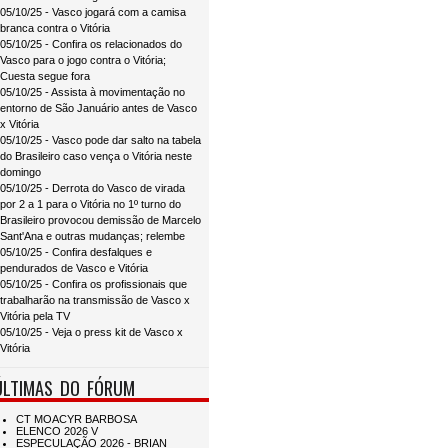
05/10/25 - Vasco jogará com a camisa
branca contra o Vitória
05/10/25 - Confira os relacionados do
Vasco para o jogo contra o Vitória;
Cuesta segue fora
05/10/25 - Assista à movimentação no
entorno de São Januário antes de Vasco
x Vitória
05/10/25 - Vasco pode dar salto na tabela
do Brasileiro caso vença o Vitória neste
domingo
05/10/25 - Derrota do Vasco de virada
por 2 a 1 para o Vitória no 1º turno do
Brasileiro provocou demissão de Marcelo
Sant'Ana e outras mudanças; relembe
05/10/25 - Confira desfalques e
pendurados de Vasco e Vitória
05/10/25 - Confira os profissionais que
trabalharão na transmissão de Vasco x
Vitória pela TV
05/10/25 - Veja o press kit de Vasco x
Vitória
ÚLTIMAS DO FÓRUM