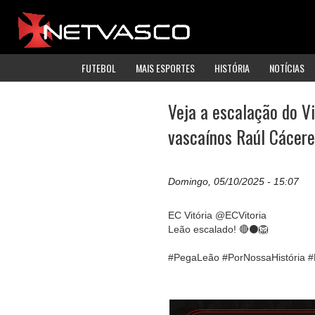
FUTEBOL
MAIS ESPORTES
HISTÓRIA
NOTÍCIAS
Veja a escalação do Vi
vascaínos Raúl Cácere
Domingo, 05/10/2025 - 15:07
EC Vitória @ECVitoria
Leão escalado! 🔴⚫️🦁
#PegaLeão #PorNossaHistória #