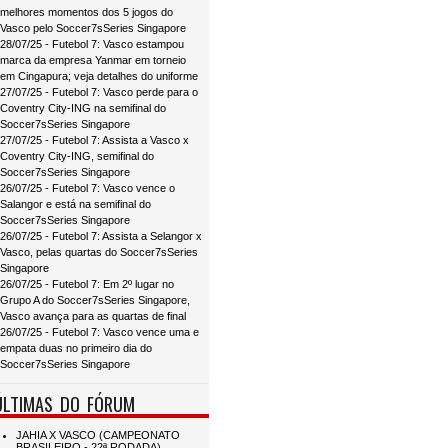
melhores momentos dos 5 jogos do
Vasco pelo Soccer7sSeries Singapore
28/07/25 - Futebol 7: Vasco estampou
marca da empresa Yanmar em torneio
em Cingapura; veja detalhes do uniforme
27/07/25 - Futebol 7: Vasco perde para o
Coventry City-ING na semifinal do
Soccer7sSeries Singapore
27/07/25 - Futebol 7: Assista a Vasco x
Coventry City-ING, semifinal do
Soccer7sSeries Singapore
26/07/25 - Futebol 7: Vasco vence o
Salangor e está na semifinal do
Soccer7sSeries Singapore
26/07/25 - Futebol 7: Assista a Selangor x
Vasco, pelas quartas do Soccer7sSeries
Singapore
26/07/25 - Futebol 7: Em 2º lugar no
Grupo A do Soccer7sSeries Singapore,
Vasco avança para as quartas de final
26/07/25 - Futebol 7: Vasco vence uma e
empata duas no primeiro dia do
Soccer7sSeries Singapore
ÚLTIMAS DO FÓRUM