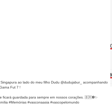
m Singapura ao lado do meu filho Dudu @dudujabur_ acompanhando
 Gama Fut 7 !
e ficará guardada para sempre em nossos corações. 🇧🇷⚽️✨
ília #Memórias #vasconaasia #vascopelomundo