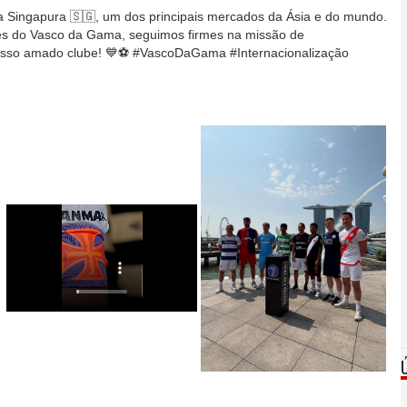
a Singapura 🇸🇬, um dos principais mercados da Ásia e do mundo.
es do Vasco da Gama, seguimos firmes na missão de
nosso amado clube! 💙⚽️ #VascoDaGama #Internacionalização