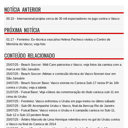
NOTÍCIA ANTERIOR
00:10 - Internacional projeta cerca de 30 mil espectadores no jogo contra o Vasco
PRÓXIMA NOTÍCIA
01:17 - Feminino: Ex-técnica vascaína Helena Pacheco visitou o Centro de
Memória do Vasco; veja foto
CONTEÚDO RELACIONADO
25/07/25 - Beach Soccer: Widi Care patrocina o Vasco; veja fotos da camisa com a
marca em São Januário
25/07/25 - Beach Soccer: Atletas e comissão técnica do Vasco fizeram tour em
São Januário
24/07/25 - Beach Soccer Base: Vasco estreia no Carioca Sub-17 nesta 6ª às 16h
contra o Urubu; veja a tabela
21/07/25 - Futsal Base: Veja vídeos da comemoração do título carioca sub-11 em
cima do Urubu
20/07/25 - Feminino: Vasco enfrentou o Urubu em jogo-treino no último sábado
20/07/25 - Sub-08: Acompanhe Urubu x Vasco, final da Ibercup Rio de Janeiro
19/07/25 - Futsal Base: Vasco vence o Urubu e é campeão carioca no Sub-11;
Sub-12 e Sub-13 perdem finais
20/07/25 - Árbitro Marcelo de Lima Henrique relembra erro no gol do Urubu contra
o Vasco na final do Carioca de 2014