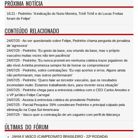
PRÓXIMA NOTÍCIA
16:21 - Pedrinho: 'A indicação do Nuno Moreira, Tchê Tchê e do Lucas Freitas
foram do Felipe'
CONTEÚDO RELACIONADO
24/07/25 - Ao ser questionado sobre Felipe, Pedrinho chama pergunta de jornalista
de 'agressiva'
24/07/25 - Pedrinho: 'Eu gosto da base, sou oriundo da base, mas o próprio
vascaíno muitas vezes não tem paciência'
24/07/25 - Pedrinho: 'Eu nunca prometi em nenhuma coletiva trazer jogadores de
alto nível. A minha promessa sempre foi de honrar os compromissos'
24/07/25 - Pedrinho, sobre contratações: 'Eu vejo acertos e erros. Alguns ainda
não performaram, mas outros performaram'
24/07/25 - Pedrinho: 'Quero falar ao torcedor vascaíno, que os resultados
incomodam muito. Estamos trabalhando duro, para reverter essa situação'
24/07/25 - Pedrinho chega para a entrevista coletiva com o CEO Carlos Amodeo e
o VP jurídico Felipe Carregal
24/07/25 - Assista à entrevista coletiva do presidente Pedrinho
24/07/25 - Parcial Pesquisa: 59% consideram Pedrinho o principal culpado pela
eliminação na Copa Sul-Americana
24/07/25 - Vasco quer a contratação de um zagueiro com perfil de liderança
ÚLTIMAS DO FÓRUM