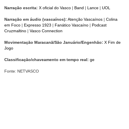
Narração escrita:
X oficial do Vasco
|
Band
|
Lance
|
UOL
Narração em áudio (vascaínos):
Atenção Vascaínos
|
Colina
em Foco
|
Expresso 1923
|
Fanático Vascaíno
|
Podcast
Cruzmaltino
|
Vasco Connection
Movimentação Maracanã/São Januário/Engenhão:
X Fim de
Jogo
Classificação/chaveamento em tempo real:
ge
Fonte: NETVASCO