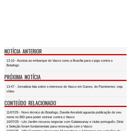
NOTÍCIA ANTERIOR
13:10 - Assista ao embarque do Vasco rumo a Brasília para o jogo contra o
Botafogo
PRÓXIMA NOTÍCIA
13:47 - Jornalista fala sobre o interesse do Vasco em Ganso, do Fluminense; veja
vídeo
CONTEÚDO RELACIONADO
11/07/25 - Novo técnico do Botafogo, Davide Ancelotti aguarda publicação do seu
nome no BID para poder estrear contra o Vasco
10/07/25 - Léo Jardim recusou negociar com Galatasaray e clube português; Diniz
e Seleção foram fundamentais para renovação com o Vasco