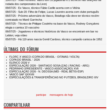
10/07/25 - Vôlei Feminino: Vasco tem 10 jogadoras e 2 técnicos nas seleções da
rodada dos campeonatos da Liverj
09/07/25 - Ex-Vasco, técnico Fábio Carille acerta com o Vitória
08/07/25 - Sub-20: Filho de Felipe, Lucas Loureiro acerta com clube português
06/07/25 - Próximo adversário do Vasco, Botafogo não deve ter técnico recém-
contratado no Mané Garrincha
06/07/25 - Técnico de Philippe Coutinho na base do Vasco, Rodney Gonçalves
elogia o camisa 10 vascaíno
06/07/25 - Jogadores e técnicos históricos do Vasco se encontram em bar no
Leblon; veja vídeo
05/07/25 - Há 119 anos nascia Gentil Cardoso, técnico campeão carioca de 1952
ÚLTIMAS DO FÓRUM
participe
mensagens de hoje
COMPARTILHAR