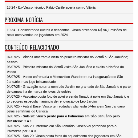
18:24 - Ex-Vasco, técnico Fábio Carille acerta com o Vitória
PRÓXIMA NOTÍCIA
19:34 - Considerando custos e descontos, Vasco arrecadou R$ 96,1 milhões de
reais com vendas de jogadores em 2024
CONTEÚDO RELACIONADO
07/07/25 - Vídeos mostram a visita do primeiro ministro do Vietnã a São Januário;
assista
06/07/25 - Primeiro-ministro do Vietnã visita São Januário e exalta a história do
Vasco
05/07/25 - Vasco enfrentaria o Montevideo Wanderers na inauguração de São
Januário, mas jogo foi cancelado
04/07/25 - Gravação noturna com Léo Jardim no gramado de São Januário é parte
de campanha de marca de luvas de goleiro
04/07/25 - Vascaíno posta foto de goleiro sendo filmado à noite em São Januário e
torcedores especulam anúncio de renovação de Léo Jardim
03/07/25 - Futsal Base: Vasco tem rodada tripla nesta 5ª-feira em São Januário
pelas semifinais do Carioca
02/07/25 -
Sub-20: Vasco perde para o Palmeiras em São Januário pelo
Brasileiro: 2 a 1
02/07/25 - Sub-20: Intervalo em São Januário; Vasco vai perdendo para o
Palmeiras por 2 a 0
02/07/25 - Sub-20: Vasco posta fotos do aquecimento dos jogadores em São