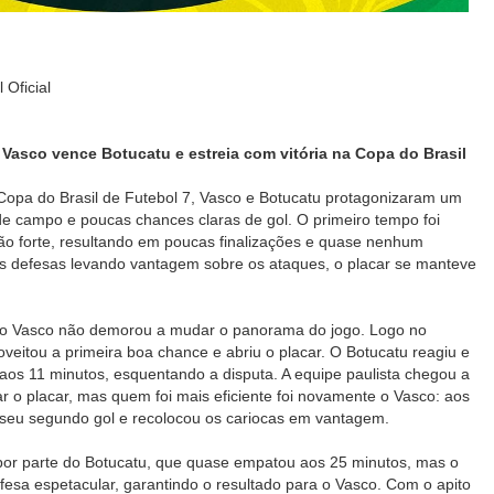
 Oficial
Vasco vence Botucatu e estreia com vitória na Copa do Brasil
 Copa do Brasil de Futebol 7, Vasco e Botucatu protagonizaram um
de campo e poucas chances claras de gol. O primeiro tempo foi
ão forte, resultando em poucas finalizações e quase nenhum
as defesas levando vantagem sobre os ataques, o placar se manteve
 o Vasco não demorou a mudar o panorama do jogo. Logo no
veitou a primeira boa chance e abriu o placar. O Botucatu reagiu e
os 11 minutos, esquentando a disputa. A equipe paulista chegou a
r o placar, mas quem foi mais eficiente foi novamente o Vasco: aos
seu segundo gol e recolocou os cariocas em vantagem.
o por parte do Botucatu, que quase empatou aos 25 minutos, mas o
fesa espetacular, garantindo o resultado para o Vasco. Com o apito