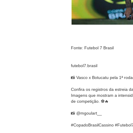
Fonte: Futebol 7 Brasil
futebol7.brasil
📸 Vasco x Botucatu pela 1ª rod
Confira os registros da estreia
Imagens que mostram a intensida
de competição. ⚽🔥
📸 @mgoulart__
#CopadoBrasilCassino #Futebol7