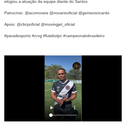
elogiou a atuação da equipe diante do Santos.
Patrocínio: @acomoveis @novariooficial @gemeosricardo
Apoio: @cbcpoficial @movingjet_oficial
#paradesporto #crvg #futebolpc #campeonatobrasileiro