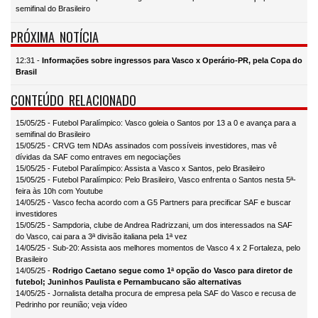
semifinal do Brasileiro
PRÓXIMA NOTÍCIA
12:31 -
Informações sobre ingressos para Vasco x Operário-PR, pela Copa do
Brasil
CONTEÚDO RELACIONADO
15/05/25 - Futebol Paralímpico: Vasco goleia o Santos por 13 a 0 e avança para a
semifinal do Brasileiro
15/05/25 - CRVG tem NDAs assinados com possíveis investidores, mas vê
dívidas da SAF como entraves em negociações
15/05/25 - Futebol Paralímpico: Assista a Vasco x Santos, pelo Brasileiro
15/05/25 - Futebol Paralímpico: Pelo Brasileiro, Vasco enfrenta o Santos nesta 5ª-
feira às 10h com Youtube
14/05/25 - Vasco fecha acordo com a G5 Partners para precificar SAF e buscar
investidores
15/05/25 - Sampdoria, clube de Andrea Radrizzani, um dos interessados na SAF
do Vasco, cai para a 3ª divisão italiana pela 1ª vez
14/05/25 - Sub-20: Assista aos melhores momentos de Vasco 4 x 2 Fortaleza, pelo
Brasileiro
14/05/25 -
Rodrigo Caetano segue como 1ª opção do Vasco para diretor de
futebol; Juninhos Paulista e Pernambucano são alternativas
14/05/25 - Jornalista detalha procura de empresa pela SAF do Vasco e recusa de
Pedrinho por reunião; veja vídeo