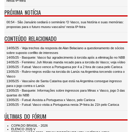
nesta 4ª-feira
PRÓXIMA NOTÍCIA
00:54 - São Januário sediará o seminário 'O Vasco, sua história e suas memórias:
propostas para o futuro museu vascaíno' nesta 6ª-feira
CONTEÚDO RELACIONADO
14/05/25 - Veja trechos da resposta de Alan Belaciano a questionamento de sócios
sobre suposto conflito de interesses
14/05/25 - Basquete: Vasco faz agradecimento à torcida após a eliminação no NBB
14/05/25 - Feminino: Juh Morais manda recado para a torcida do Vasco; veja vídeo
13/05/25 - Futsal: Vasco vence a Portuguesa por 4 a 2 fora de casa pelo Carioca
13/05/25 - Rubro-negros estão na torcida do Lanús na Argentina torcendo contra o
Vasco
13/05/25 - Vascaíno de Santa Catarina que está na Argentina consegue ingresso
para o jogo contra o Lanús
13/05/25 - Basquete: Informações sobre ingressos para Minas x Vasco, jogo 3 das
quartas do NBB
13/05/25 - Futsal: Assista a Portuguesa x Vasco, pelo Carioca
13/05/25 - Futsal: Vasco visita a Portuguesa nesta 3ª-feira às 21h pelo Carioca
ÚLTIMAS DO FÓRUM