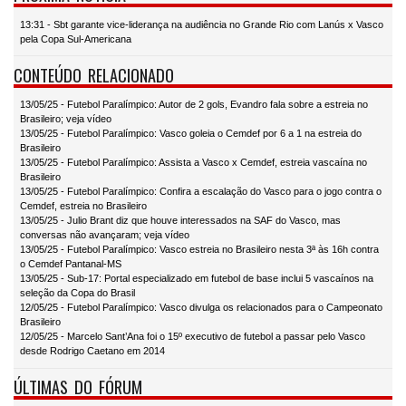
13:31 - Sbt garante vice-liderança na audiência no Grande Rio com Lanús x Vasco
pela Copa Sul-Americana
CONTEÚDO RELACIONADO
13/05/25 - Futebol Paralímpico: Autor de 2 gols, Evandro fala sobre a estreia no
Brasileiro; veja vídeo
13/05/25 - Futebol Paralímpico: Vasco goleia o Cemdef por 6 a 1 na estreia do
Brasileiro
13/05/25 - Futebol Paralímpico: Assista a Vasco x Cemdef, estreia vascaína no
Brasileiro
13/05/25 - Futebol Paralímpico: Confira a escalação do Vasco para o jogo contra o
Cemdef, estreia no Brasileiro
13/05/25 - Julio Brant diz que houve interessados na SAF do Vasco, mas
conversas não avançaram; veja vídeo
13/05/25 - Futebol Paralímpico: Vasco estreia no Brasileiro nesta 3ª às 16h contra
o Cemdef Pantanal-MS
13/05/25 - Sub-17: Portal especializado em futebol de base inclui 5 vascaínos na
seleção da Copa do Brasil
12/05/25 - Futebol Paralímpico: Vasco divulga os relacionados para o Campeonato
Brasileiro
12/05/25 - Marcelo Sant’Ana foi o 15º executivo de futebol a passar pelo Vasco
desde Rodrigo Caetano em 2014
ÚLTIMAS DO FÓRUM