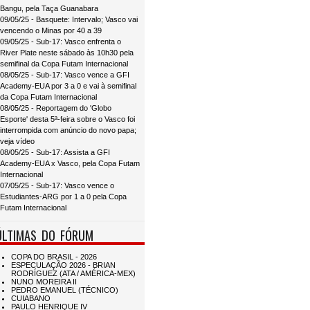
Bangu, pela Taça Guanabara
09/05/25 - Basquete: Intervalo; Vasco vai
vencendo o Minas por 40 a 39
09/05/25 - Sub-17: Vasco enfrenta o
River Plate neste sábado às 10h30 pela
semifinal da Copa Futam Internacional
08/05/25 - Sub-17: Vasco vence a GFI
Academy-EUA por 3 a 0 e vai à semifinal
da Copa Futam Internacional
08/05/25 - Reportagem do 'Globo
Esporte' desta 5ª-feira sobre o Vasco foi
interrompida com anúncio do novo papa;
veja vídeo
08/05/25 - Sub-17: Assista a GFI
Academy-EUA x Vasco, pela Copa Futam
Internacional
07/05/25 - Sub-17: Vasco vence o
Estudiantes-ARG por 1 a 0 pela Copa
Futam Internacional
ÚLTIMAS DO FÓRUM