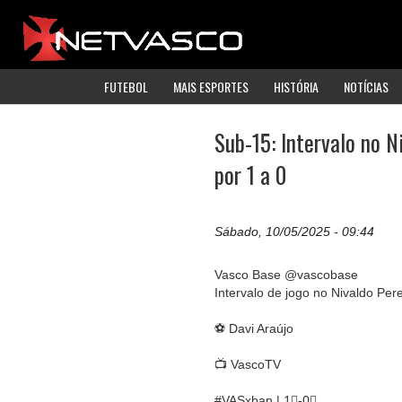
FUTEBOL
MAIS ESPORTES
HISTÓRIA
NOTÍCIAS
Sub-15: Intervalo no N
por 1 a 0
Sábado, 10/05/2025 - 09:44
Vasco Base @vascobase
Intervalo de jogo no Nivaldo Pere
⚽ Davi Araújo
📺 VascoTV
#VASxban | 1⃣-0⃣