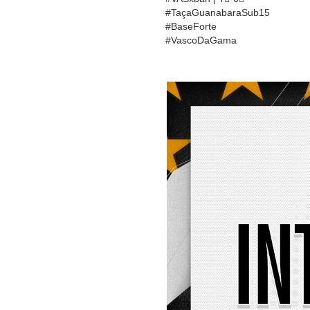
#TaçaGuanabaraSub15
#BaseForte
#VascoDaGama