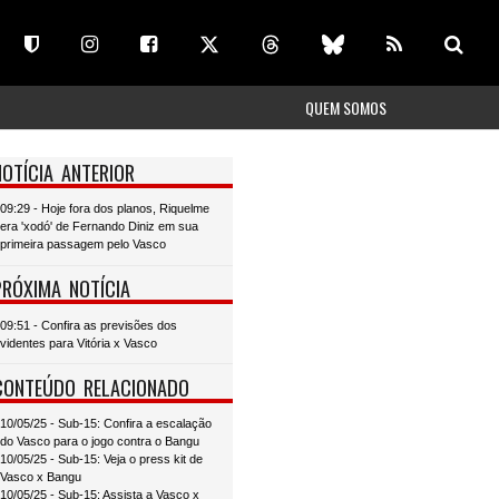
QUEM SOMOS
NOTÍCIA ANTERIOR
09:29 - Hoje fora dos planos, Riquelme
era 'xodó' de Fernando Diniz em sua
primeira passagem pelo Vasco
PRÓXIMA NOTÍCIA
09:51 - Confira as previsões dos
videntes para Vitória x Vasco
CONTEÚDO RELACIONADO
10/05/25 - Sub-15: Confira a escalação
do Vasco para o jogo contra o Bangu
10/05/25 - Sub-15: Veja o press kit de
Vasco x Bangu
10/05/25 - Sub-15: Assista a Vasco x