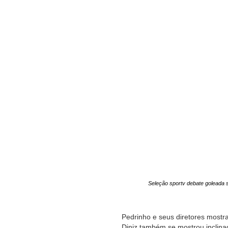
Seleção sportv debate goleada so
Pedrinho e seus diretores mostr
Diniz também se mostrou inclina