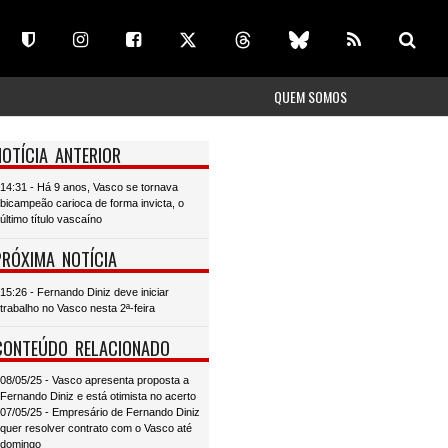
QUEM SOMOS
NOTÍCIA ANTERIOR
14:31 - Há 9 anos, Vasco se tornava
bicampeão carioca de forma invicta, o
último título vascaíno
PRÓXIMA NOTÍCIA
15:26 - Fernando Diniz deve iniciar
trabalho no Vasco nesta 2ª-feira
CONTEÚDO RELACIONADO
08/05/25 - Vasco apresenta proposta a
Fernando Diniz e está otimista no acerto
07/05/25 - Empresário de Fernando Diniz
quer resolver contrato com o Vasco até
domingo