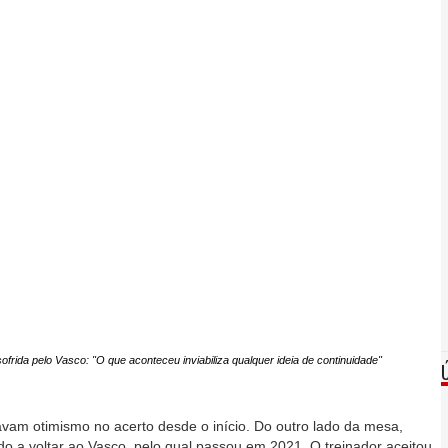
frida pelo Vasco: "O que aconteceu inviabiliza qualquer ideia de continuidade"
avam otimismo no acerto desde o início. Do outro lado da mesa,
do a voltar ao Vasco, pelo qual passou em 2021. O treinador aceitou