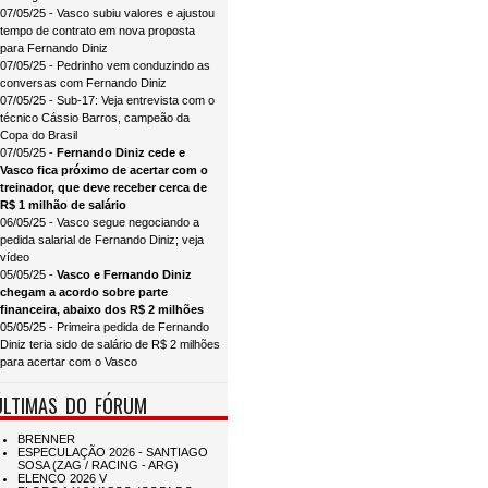
07/05/25 - Vasco subiu valores e ajustou
tempo de contrato em nova proposta
para Fernando Diniz
07/05/25 - Pedrinho vem conduzindo as
conversas com Fernando Diniz
07/05/25 - Sub-17: Veja entrevista com o
técnico Cássio Barros, campeão da
Copa do Brasil
07/05/25 -
Fernando Diniz cede e
Vasco fica próximo de acertar com o
treinador, que deve receber cerca de
R$ 1 milhão de salário
06/05/25 - Vasco segue negociando a
pedida salarial de Fernando Diniz; veja
vídeo
05/05/25 -
Vasco e Fernando Diniz
chegam a acordo sobre parte
financeira, abaixo dos R$ 2 milhões
05/05/25 - Primeira pedida de Fernando
Diniz teria sido de salário de R$ 2 milhões
para acertar com o Vasco
ÚLTIMAS DO FÓRUM