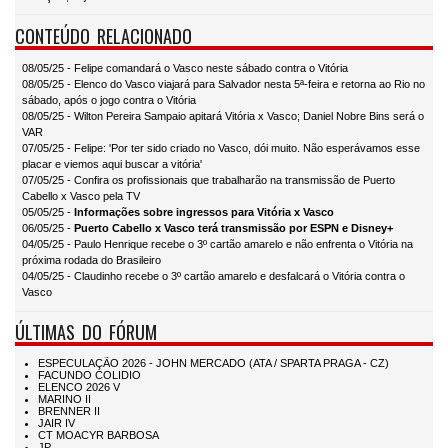
CONTEÚDO RELACIONADO
08/05/25 - Felipe comandará o Vasco neste sábado contra o Vitória
08/05/25 - Elenco do Vasco viajará para Salvador nesta 5ª-feira e retorna ao Rio no
sábado, após o jogo contra o Vitória
08/05/25 - Wilton Pereira Sampaio apitará Vitória x Vasco; Daniel Nobre Bins será o
VAR
07/05/25 - Felipe: 'Por ter sido criado no Vasco, dói muito. Não esperávamos esse
placar e viemos aqui buscar a vitória'
07/05/25 - Confira os profissionais que trabalharão na transmissão de Puerto
Cabello x Vasco pela TV
05/05/25 -
Informações sobre ingressos para Vitória x Vasco
06/05/25 -
Puerto Cabello x Vasco terá transmissão por ESPN e Disney+
04/05/25 - Paulo Henrique recebe o 3º cartão amarelo e não enfrenta o Vitória na
próxima rodada do Brasileiro
04/05/25 - Claudinho recebe o 3º cartão amarelo e desfalcará o Vitória contra o
Vasco
ÚLTIMAS DO FÓRUM