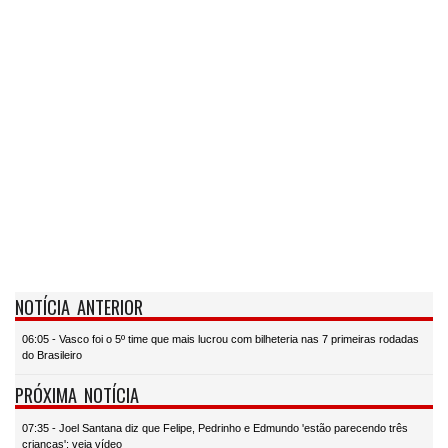
NOTÍCIA ANTERIOR
06:05 - Vasco foi o 5º time que mais lucrou com bilheteria nas 7 primeiras rodadas
do Brasileiro
PRÓXIMA NOTÍCIA
07:35 - Joel Santana diz que Felipe, Pedrinho e Edmundo 'estão parecendo três
crianças'; veja vídeo