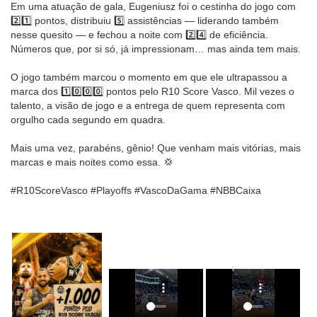
Em uma atuação de gala, Eugeniusz foi o cestinha do jogo com
2️⃣1️⃣ pontos, distribuiu 5️⃣ assistências — liderando também
nesse quesito — e fechou a noite com 2️⃣4️⃣ de eficiência.
Números que, por si só, já impressionam… mas ainda tem mais.
O jogo também marcou o momento em que ele ultrapassou a
marca dos 1️⃣0️⃣0️⃣0️⃣ pontos pelo R10 Score Vasco. Mil vezes o
talento, a visão de jogo e a entrega de quem representa com
orgulho cada segundo em quadra.
Mais uma vez, parabéns, gênio! Que venham mais vitórias, mais
marcas e mais noites como essa. 💢
#R10ScoreVasco #Playoffs #VascoDaGama #NBBCaixa