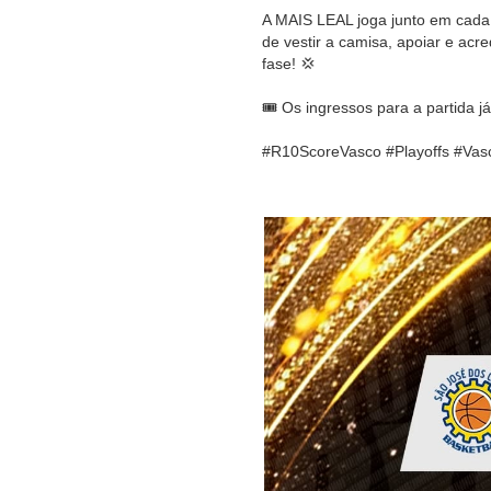
A MAIS LEAL joga junto em cada
de vestir a camisa, apoiar e acr
fase! 💢
🎟️ Os ingressos para a partida j
#R10ScoreVasco #Playoffs #V