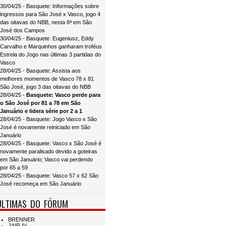
30/04/25 - Basquete: Informações sobre
ingressos para São José x Vasco, jogo 4
das oitavas do NBB, nesta 6ª em São
José dos Campos
30/04/25 - Basquete: Eugeniusz, Eddy
Carvalho e Marquinhos ganharam troféus
Estrela do Jogo nas últimas 3 partidas do
Vasco
28/04/25 - Basquete: Assista aos
melhores momentos de Vasco 78 x 81
São José, jogo 3 das oitavas do NBB
28/04/25 -
Basquete: Vasco perde para
o São José por 81 a 78 em São
Januário e lidera série por 2 a 1
28/04/25 - Basquete: Jogo Vasco x São
José é novamente reiniciado em São
Januário
28/04/25 - Basquete: Vasco x São José é
novamente paralisado devido a goteiras
em São Januário; Vasco vai perdendo
por 65 a 59
28/04/25 - Basquete: Vasco 57 x 62 São
José recomeça em São Januário
ÚLTIMAS DO FÓRUM