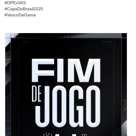
#OPExVAS
#CopaDoBrasil2025
#VascoDaGama