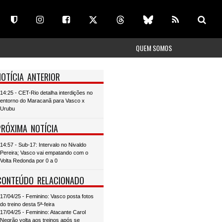
QUEM SOMOS
NOTÍCIA ANTERIOR
14:25 - CET-Rio detalha interdições no
entorno do Maracanã para Vasco x
Urubu
PRÓXIMA NOTÍCIA
14:57 - Sub-17: Intervalo no Nivaldo
Pereira; Vasco vai empatando com o
Volta Redonda por 0 a 0
CONTEÚDO RELACIONADO
17/04/25 - Feminino: Vasco posta fotos
do treino desta 5ª-feira
17/04/25 - Feminino: Atacante Carol
Negrão volta aos treinos após se