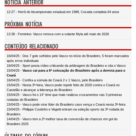
NOTÍCIA ANTERIOR
12:27 - Herói do bicampeonato estadual em 1988, Cocada completa 64 anos
PRÓXIMA NOTÍCIA
13:38 - Feminino: Vasco renova com a volante Myla até maio de 2026
CONTEÚDO RELACIONADO
16/04/25 - Dos 7 gols sofridos pelo Vasco no início do Brasileiro, 5 foram marcados
após erros individuais
16/04/25 - Sport posta vídeo criticando da arbitragem do Brasileiro e cita o Vasco
15/04/25 -
Vasco cai para a 6ª colocação do Brasileiro após a derrota para o
Ceará
16/04/25 - Confira a súmula de Ceará 2 x 1 Vasco, pelo Brasileiro
15/04/25 - Nesta 3ª-feira, Vasco pode repetir feito de 2020 contra o Ceará no
Castelão e alcançar a liderança do Brasileiro
15/04/25 - Vasco foi o 14° time que mais realizou cruzamentos nas 3 primeiras
rodadas do Brasileiro
15/04/25 - Vasco pode virar líder do Brasileiro caso vença o Ceará nesta 3ª-feira
15/04/25 - Philippe Coutinho e Vegetti entram na seleção sportv da 3ª rodada do
Brasileiro
14/04/25 - Vasco tem a 2ª melhor taxa de conversão de chances em gol do
Brasileiro 2025
ÚLTIMAS DO FÓRUM