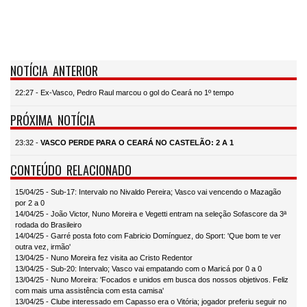
NOTÍCIA ANTERIOR
22:27 - Ex-Vasco, Pedro Raul marcou o gol do Ceará no 1º tempo
PRÓXIMA NOTÍCIA
23:32 -
VASCO PERDE PARA O CEARÁ NO CASTELÃO: 2 A 1
CONTEÚDO RELACIONADO
15/04/25 - Sub-17: Intervalo no Nivaldo Pereira; Vasco vai vencendo o Mazagão
por 2 a 0
14/04/25 - João Victor, Nuno Moreira e Vegetti entram na seleção Sofascore da 3ª
rodada do Brasileiro
14/04/25 - Garré posta foto com Fabricio Domínguez, do Sport: 'Que bom te ver
outra vez, irmão'
13/04/25 - Nuno Moreira fez visita ao Cristo Redentor
13/04/25 - Sub-20: Intervalo; Vasco vai empatando com o Maricá por 0 a 0
13/04/25 - Nuno Moreira: 'Focados e unidos em busca dos nossos objetivos. Feliz
com mais uma assistência com esta camisa'
13/04/25 - Clube interessado em Capasso era o Vitória; jogador preferiu seguir no