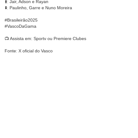
⬆️: Jair, Adson e Rayan
⬇️: Paulinho, Garre e Nuno Moreira
#Brasileirão2025
#VascoDaGama
📺 Assista em: Sportv ou Premiere Clubes
Fonte: X oficial do Vasco