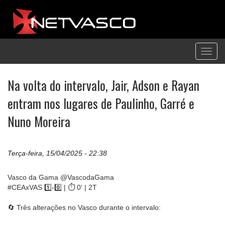
Toggl
navig
Na volta do intervalo, Jair, Adson e Rayan
entram nos lugares de Paulinho, Garré e
Nuno Moreira
Terça-feira, 15/04/2025 - 22:38
Vasco da Gama @VascodaGama
#CEAxVAS 1️⃣-0️⃣ | ⏱ 0' | 2T
🔄 Três alterações no Vasco durante o intervalo: