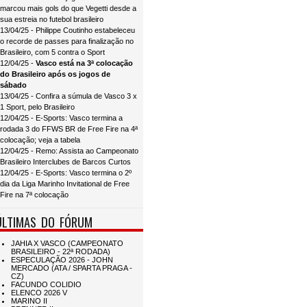
marcou mais gols do que Vegetti desde a
sua estreia no futebol brasileiro
13/04/25 - Philippe Coutinho estabeleceu
o recorde de passes para finalização no
Brasileiro, com 5 contra o Sport
12/04/25 -
Vasco está na 3ª colocação
do Brasileiro após os jogos de
sábado
13/04/25 - Confira a súmula de Vasco 3 x
1 Sport, pelo Brasileiro
12/04/25 - E-Sports: Vasco termina a
rodada 3 do FFWS BR de Free Fire na 4ª
colocação; veja a tabela
12/04/25 - Remo: Assista ao Campeonato
Brasileiro Interclubes de Barcos Curtos
12/04/25 - E-Sports: Vasco termina o 2º
dia da Liga Marinho Invitational de Free
Fire na 7ª colocação
ÚLTIMAS DO FÓRUM