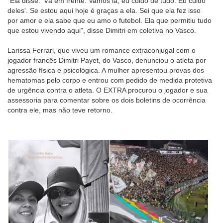
"Ela disse: 'Vá em frente. Vamos lá, eu cuido de tudo. Eu cuido
deles'. Se estou aqui hoje é graças a ela. Sei que ela fez isso
por amor e ela sabe que eu amo o futebol. Ela que permitiu tudo
que estou vivendo aqui", disse Dimitri em coletiva no Vasco.
Larissa Ferrari, que viveu um romance extraconjugal com o
jogador francês Dimitri Payet, do Vasco, denunciou o atleta por
agressão física e psicológica. A mulher apresentou provas dos
hematomas pelo corpo e entrou com pedido de medida protetiva
de urgência contra o atleta. O EXTRA procurou o jogador e sua
assessoria para comentar sobre os dois boletins de ocorrência
contra ele, mas não teve retorno.