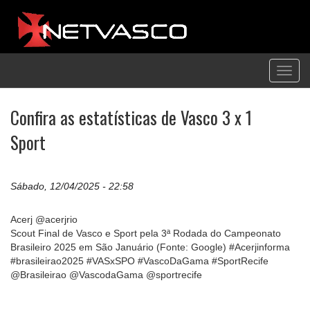
Toggl
navig
Confira as estatísticas de Vasco 3 x 1
Sport
Sábado, 12/04/2025 - 22:58
Acerj @acerjrio
Scout Final de Vasco e Sport pela 3ª Rodada do Campeonato
Brasileiro 2025 em São Januário (Fonte: Google) #Acerjinforma
#brasileirao2025 #VASxSPO #VascoDaGama #SportRecife
@Brasileirao @VascodaGama @sportrecife