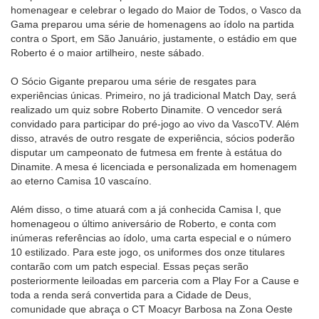
homenagear e celebrar o legado do Maior de Todos, o Vasco da
Gama preparou uma série de homenagens ao ídolo na partida
contra o Sport, em São Januário, justamente, o estádio em que
Roberto é o maior artilheiro, neste sábado.
O Sócio Gigante preparou uma série de resgates para
experiências únicas. Primeiro, no já tradicional Match Day, será
realizado um quiz sobre Roberto Dinamite. O vencedor será
convidado para participar do pré-jogo ao vivo da VascoTV. Além
disso, através de outro resgate de experiência, sócios poderão
disputar um campeonato de futmesa em frente à estátua do
Dinamite. A mesa é licenciada e personalizada em homenagem
ao eterno Camisa 10 vascaíno.
Além disso, o time atuará com a já conhecida Camisa I, que
homenageou o último aniversário de Roberto, e conta com
inúmeras referências ao ídolo, uma carta especial e o número
10 estilizado. Para este jogo, os uniformes dos onze titulares
contarão com um patch especial. Essas peças serão
posteriormente leiloadas em parceria com a Play For a Cause e
toda a renda será convertida para a Cidade de Deus,
comunidade que abraça o CT Moacyr Barbosa na Zona Oeste