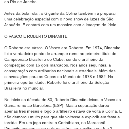
do Rio de Janeiro.
Antes da bola rolar, o Gigante da Colina também irá preparar
uma celebração especial com o novo show de luzes de São
Januário. E contará com um mosaico com a imagem do ídolo.
O VASCO E ROBERTO DINAMITE
O Roberto era Vasco. O Vasco era Roberto. Em 1974, Dinamite
foi o verdadeiro ponto de arranque rumo ao primeiro título de
Campeonato Brasileiro do Clube, sendo o artilheiro da
competição com 16 gols marcados. Nos anos seguintes, a
consagração com artilharias nacionais e estaduais. Além das
convocações para as Copas do Mundo de 1978 e 1982. Na
primeira oportunidade, Roberto foi o artilheiro da Seleção
Brasileira no mundial.
No início da década de 80, Roberto Dinamite deixou o Vasco da
Gama rumo ao Barcelona (ESP). Mas a separação durou
apenas três meses e logo o artilheiro estava de volta à Colina. E
não demorou muito para que ele voltasse a explodir em festa a
torcida. Em um jogo contra o Corinthians, no Maracanã,
Dinamite marcou cinco gols na vitória cruzmaltina por 5 a 2.