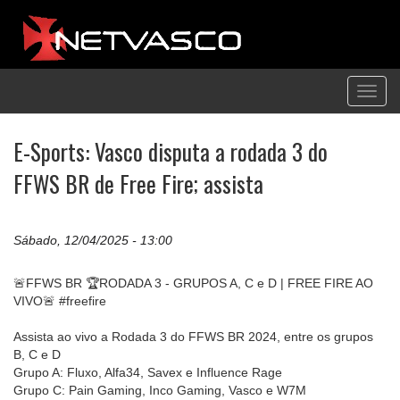
Toggl
navig
E-Sports: Vasco disputa a rodada 3 do
FFWS BR de Free Fire; assista
Sábado, 12/04/2025 - 13:00
🚨FFWS BR 🏆RODADA 3 - GRUPOS A, C e D | FREE FIRE AO
VIVO🚨 #freefire
Assista ao vivo a Rodada 3 do FFWS BR 2024, entre os grupos
B, C e D
Grupo A: Fluxo, Alfa34, Savex e Influence Rage
Grupo C: Pain Gaming, Inco Gaming, Vasco e W7M