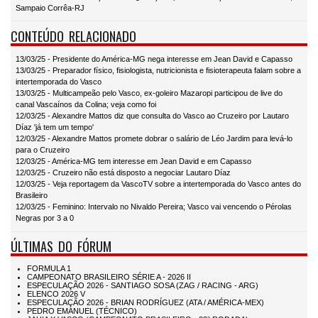
Sampaio Corrêa-RJ
CONTEÚDO RELACIONADO
13/03/25 - Presidente do América-MG nega interesse em Jean David e Capasso
13/03/25 - Preparador físico, fisiologista, nutricionista e fisioterapeuta falam sobre a
intertemporada do Vasco
13/03/25 - Multicampeão pelo Vasco, ex-goleiro Mazaropi participou de live do
canal Vascaínos da Colina; veja como foi
12/03/25 - Alexandre Mattos diz que consulta do Vasco ao Cruzeiro por Lautaro
Díaz 'já tem um tempo'
12/03/25 - Alexandre Mattos promete dobrar o salário de Léo Jardim para levá-lo
para o Cruzeiro
12/03/25 - América-MG tem interesse em Jean David e em Capasso
12/03/25 - Cruzeiro não está disposto a negociar Lautaro Díaz
12/03/25 - Veja reportagem da VascoTV sobre a intertemporada do Vasco antes do
Brasileiro
12/03/25 - Feminino: Intervalo no Nivaldo Pereira; Vasco vai vencendo o Pérolas
Negras por 3 a 0
ÚLTIMAS DO FÓRUM