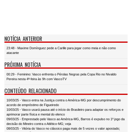
NOTÍCIA ANTERIOR
23:48 - Maxime Domínguez pede a Carille para jogar como meia e não como
atacante
PRÓXIMA NOTÍCIA
00:29 - Feminino: Vasco enfrenta o Pérolas Negras pela Copa Rio no Nivaldo
Pereira nesta 4ª-feira às 9h com VascoTV
CONTEÚDO RELACIONADO
10/03/25 - Vasco entra na Justiça contra o América-MG por descumprimento do
acordo de empréstimo de Figueiredo
10/03/25 - Vasco usará pausa até o início do Brasileiro para adaptar os reforços e
aprimorar parte física e mental do elenco
09/03/25 - Emprestado pelo Vasco ao América-MG, Barros é expulso no 1º jogo da
decisão do Mineiro contra o Atlético-MG; veja
08/03/25 - Vitória do Vasco no clássico paga mais de 5 vezes o valor apostado;