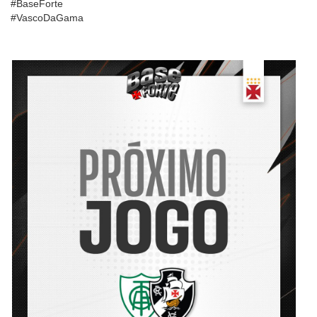
#BaseForte
#VascoDaGama