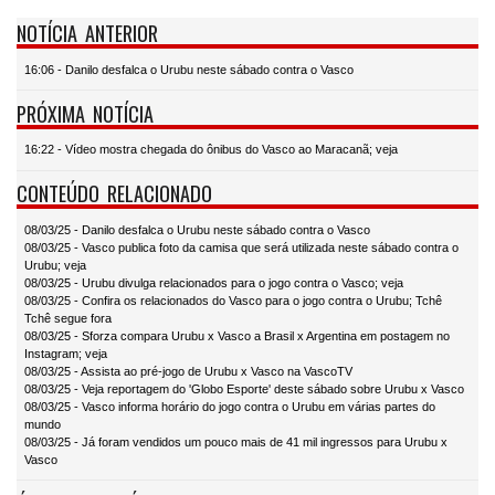
NOTÍCIA ANTERIOR
16:06 - Danilo desfalca o Urubu neste sábado contra o Vasco
PRÓXIMA NOTÍCIA
16:22 - Vídeo mostra chegada do ônibus do Vasco ao Maracanã; veja
CONTEÚDO RELACIONADO
08/03/25 - Danilo desfalca o Urubu neste sábado contra o Vasco
08/03/25 - Vasco publica foto da camisa que será utilizada neste sábado contra o
Urubu; veja
08/03/25 - Urubu divulga relacionados para o jogo contra o Vasco; veja
08/03/25 - Confira os relacionados do Vasco para o jogo contra o Urubu; Tchê
Tchê segue fora
08/03/25 - Sforza compara Urubu x Vasco a Brasil x Argentina em postagem no
Instagram; veja
08/03/25 - Assista ao pré-jogo de Urubu x Vasco na VascoTV
08/03/25 - Veja reportagem do 'Globo Esporte' deste sábado sobre Urubu x Vasco
08/03/25 - Vasco informa horário do jogo contra o Urubu em várias partes do
mundo
08/03/25 - Já foram vendidos um pouco mais de 41 mil ingressos para Urubu x
Vasco