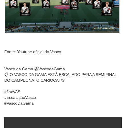
Fonte: Youtube oficial do Vasco
Vasco da Gama @VascodaGama
📋 O VASCO DA GAMA ESTÁ ESCALADO PARA A SEMIFINAL
DO CAMPEONATO CARIOCA! 💢
#flaxVAS
#EscalaçãoVasco
#VascoDaGama