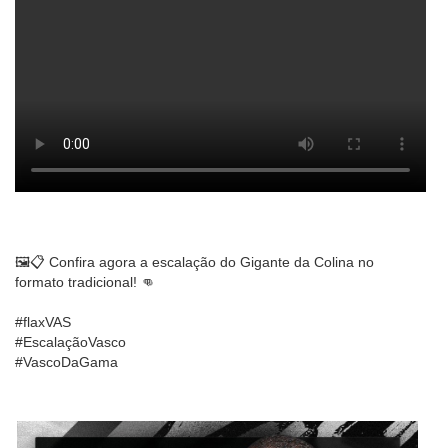
🖼️📋 Confira agora a escalação do Gigante da Colina no
formato tradicional! 👊
#flaxVAS
#EscalaçãoVasco
#VascoDaGama