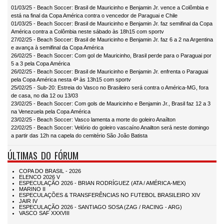
01/03/25 - Beach Soccer: Brasil de Mauricinho e Benjamin Jr. vence a Colômbia e
está na final da Copa América contra o vencedor de Paraguai e Chile
01/03/25 - Beach Soccer: Brasil de Mauricinho e Benjamin Jr. faz semifinal da Copa
América contra a Colômbia neste sábado às 18h15 com sportv
27/02/25 - Beach Soccer: Brasil de Mauricinho e Benjamin Jr. faz 6 a 2 na Argentina
e avança à semifinal da Copa América
26/02/25 - Beach Soccer: Com gol de Mauricinho, Brasil perde para o Paraguai por
5 a 3 pela Copa América
26/02/25 - Beach Soccer: Brasil de Mauricinho e Benjamin Jr. enfrenta o Paraguai
pela Copa América nesta 4ª às 13h15 com sportv
25/02/25 - Sub-20: Estreia do Vasco no Brasileiro será contra o América-MG, fora
de casa, no dia 12 ou 13/03
23/02/25 - Beach Soccer: Com gols de Mauricinho e Benjamin Jr., Brasil faz 12 a 3
na Venezuela pela Copa América
23/02/25 - Beach Soccer: Vasco lamenta a morte do goleiro Anaílton
22/02/25 - Beach Soccer: Velório do goleiro vascaíno Anailton será neste domingo
a partir das 12h na capela do cemitério São João Batista
ÚLTIMAS DO FÓRUM