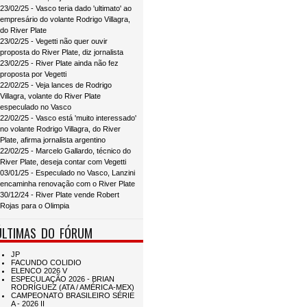
23/02/25 - Vasco teria dado 'ultimato' ao
empresário do volante Rodrigo Villagra,
do River Plate
23/02/25 - Vegetti não quer ouvir
proposta do River Plate, diz jornalista
23/02/25 - River Plate ainda não fez
proposta por Vegetti
22/02/25 - Veja lances de Rodrigo
Villagra, volante do River Plate
especulado no Vasco
22/02/25 - Vasco está 'muito interessado'
no volante Rodrigo Villagra, do River
Plate, afirma jornalista argentino
22/02/25 - Marcelo Gallardo, técnico do
River Plate, deseja contar com Vegetti
03/01/25 - Especulado no Vasco, Lanzini
encaminha renovação com o River Plate
30/12/24 - River Plate vende Robert
Rojas para o Olimpia
ÚLTIMAS DO FÓRUM