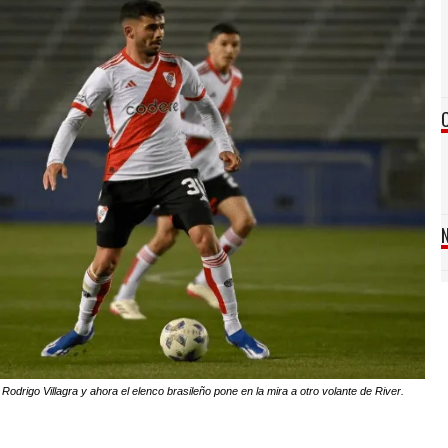
rigo Villagra y ahora el elenco brasileño pone en la mira a otro volante de River.