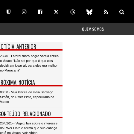
QUEM SOMOS
NOTÍCIA ANTERIOR
23:40 - Lateral rubro-negro Varela critica
o Vasco: 'Não sei por que é que eles
decidiram jogar ali, para eles era melhor
no Maracanã'
PRÓXIMA NOTÍCIA
00:38 - Veja lances do meia Santiago
Simón, do River Plate, especulado no
Vasco
CONTEÚDO RELACIONADO
26/02/25 - Vegetti fala sobre o interesse
do River Plate e afirma que sua cabeça
está no Vasco; veja vídeo