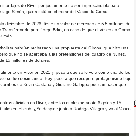
rminar lejos de River por justamente no ser imprescindible para
tiago Simón, quien está en el radar del Vasco da Gama.
ta diciembre de 2026, tiene un valor de mercado de 5.5 millones de
do Transfermarkt pero Jorge Brito, en caso de que el Vasco da Gama
or más.
tbolista habrían rechazado una propuesta del Girona, que hizo una
 pero que no se acercaba a las pretensiones del cuadro de Núñez,
de 15 millones de dólares.
almente en River en 2021 y, pese a que se lo veía como una de las
poco se fue desinflando. Hoy, pese a que recuperó protagonismo bajo
os arribos de Kevin Castaño y Giuliano Galoppo podrían hacer que
ntros oficiales en River, entre los cuales se anota 6 goles y 15
títulos en el club. ¿Se despide junto a Rodrigo Villagra y va al Vasco