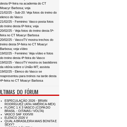
desta 6ª-feira na academia do CT
Moacyr Barbosa; veja
21/02/25 - Sub-20: Veja fotos do treino do
elenco do Vasco
21/02/25 - Feminino: Vasco posta fotos
do treino desta 6ª-feira; veja
20/02/25 - Veja fotos do treino desta 5ª-
feira no CT Moacyr Barbosa
20/02/25 - VascoTV mostra trechos do
treino desta 5ª-feira no CT Moacyr
Barbosa; veja vídeo
19/02/25 - Feminino: Veja vídeo e fotos
do treino desta 4ª-feira do Vasco
19/02/25 - VascoTV mostra os bastidores
da vitória sobre o União-MT; assista
19/02/25 - Elenco do Vasco se
reapresentou para treinos na tarde desta
4ª-feira no CT Moacyr Barbosa
ÚLTIMAS DO FÓRUM