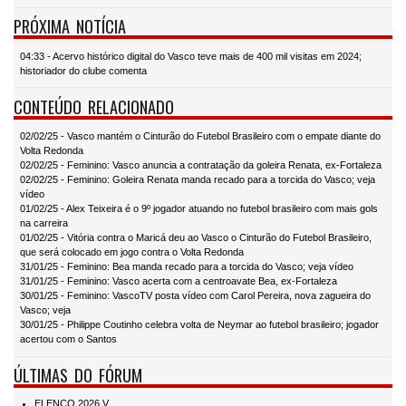
PRÓXIMA NOTÍCIA
04:33 - Acervo histórico digital do Vasco teve mais de 400 mil visitas em 2024;
historiador do clube comenta
CONTEÚDO RELACIONADO
02/02/25 - Vasco mantém o Cinturão do Futebol Brasileiro com o empate diante do
Volta Redonda
02/02/25 - Feminino: Vasco anuncia a contratação da goleira Renata, ex-Fortaleza
02/02/25 - Feminino: Goleira Renata manda recado para a torcida do Vasco; veja
vídeo
01/02/25 - Alex Teixeira é o 9º jogador atuando no futebol brasileiro com mais gols
na carreira
01/02/25 - Vitória contra o Maricá deu ao Vasco o Cinturão do Futebol Brasileiro,
que será colocado em jogo contra o Volta Redonda
31/01/25 - Feminino: Bea manda recado para a torcida do Vasco; veja vídeo
31/01/25 - Feminino: Vasco acerta com a centroavate Bea, ex-Fortaleza
30/01/25 - Feminino: VascoTV posta vídeo com Carol Pereira, nova zagueira do
Vasco; veja
30/01/25 - Philippe Coutinho celebra volta de Neymar ao futebol brasileiro; jogador
acertou com o Santos
ÚLTIMAS DO FÓRUM