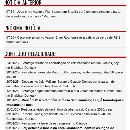
NOTÍCIA ANTERIOR
07:39 - Jogo entre Vasco e Fluminense em Brasília será em cumprimento a parte
de acordo feito com a 777 Partners
PRÓXIMA NOTÍCIA
07:58 - Caso acerte com o Vasco, Brian Rodríguez terá salário de cerca de R$ 1
milhão mensais
CONTEÚDO RELACIONADO
24/01/25 - Botafogo insiste na contratação do cria vascaíno Marlon Gomes, hoje
no Shakhtar Donetsk
20/01/25 - Ferj altera horário de Vasco x Portuguesa, neste domingo, das 16h para
as 21h
20/01/25 - Geovani, Acácio, William, Sorato e Cláudio Gomes participaram de
encontro de vascaínos em Rio Novo do Sul (ES)
12/01/25 - Botafogo segue tentando contratar o cria vascaíno Marlon Gomes, hoje
no Shakhtar Donetsk
10/01/25 -
Maricá x Vasco também será em São Januário; Ferj já homologou a
mudança de local
11/01/25 - Ferj posta vídeo da cerimônia de abertura do Carioca 2025; veja
09/01/25 - Rubens Lopes, presidente da Ferj, explica como será o VAR no
Campeonato Carioca
09/01/25 - Ferj aumenta limite de estrangeiros no Carioca
03/01/25 -
Ferj detalha a tabela da Taça Guanabara; confira os jogos do