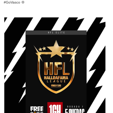
#GoVasco 💢