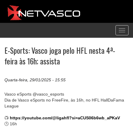
Toggl
navig
E-Sports: Vasco joga pelo HFL nesta 4ª-
feira às 16h; assista
Quarta-feira, 29/01/2025 - 15:55
Vasco eSports @vasco_esports
Dia de Vasco eSports no FreeFire, às 16h, no HFL HallDaFama
League
📺
https://youtube.com/@ligahfl?si=aCUS06b6wb_aPKaV
🕓 16h