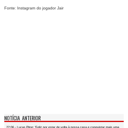
Fonte: Instagram do jogador Jair
NOTÍCIA ANTERIOR
22:06 - Lucas Piton: 'Feliz por estar de volta à nossa casa e conquistar mais uma