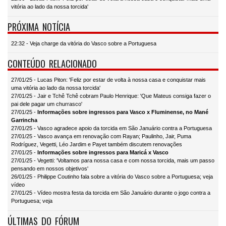
vitória ao lado da nossa torcida'
PRÓXIMA NOTÍCIA
22:32 - Veja charge da vitória do Vasco sobre a Portuguesa
CONTEÚDO RELACIONADO
27/01/25 - Lucas Piton: 'Feliz por estar de volta à nossa casa e conquistar mais
uma vitória ao lado da nossa torcida'
27/01/25 - Jair e Tchê Tchê cobram Paulo Henrique: 'Que Mateus consiga fazer o
pai dele pagar um churrasco'
27/01/25 -
Informações sobre ingressos para Vasco x Fluminense, no Mané
Garrincha
27/01/25 - Vasco agradece apoio da torcida em São Januário contra a Portuguesa
27/01/25 - Vasco avança em renovação com Rayan; Paulinho, Jair, Puma
Rodríguez, Vegetti, Léo Jardim e Payet também discutem renovações
27/01/25 -
Informações sobre ingressos para Maricá x Vasco
27/01/25 - Vegetti: 'Voltamos para nossa casa e com nossa torcida, mais um passo
pensando em nossos objetivos'
26/01/25 - Philippe Coutinho fala sobre a vitória do Vasco sobre a Portuguesa; veja
vídeo
27/01/25 - Vídeo mostra festa da torcida em São Januário durante o jogo contra a
Portuguesa; veja
ÚLTIMAS DO FÓRUM