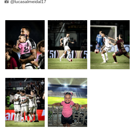
📸 @lucasalmeidal17