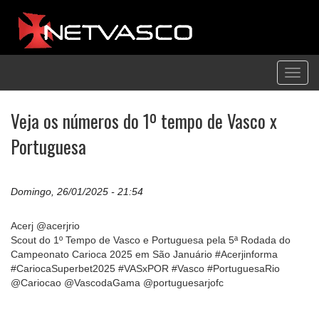
Toggl
navig
Veja os números do 1º tempo de Vasco x
Portuguesa
Domingo, 26/01/2025 - 21:54
Acerj @acerjrio
Scout do 1º Tempo de Vasco e Portuguesa pela 5ª Rodada do
Campeonato Carioca 2025 em São Januário #Acerjinforma
#CariocaSuperbet2025 #VASxPOR #Vasco #PortuguesaRio
@Cariocao @VascodaGama @portuguesarjofc