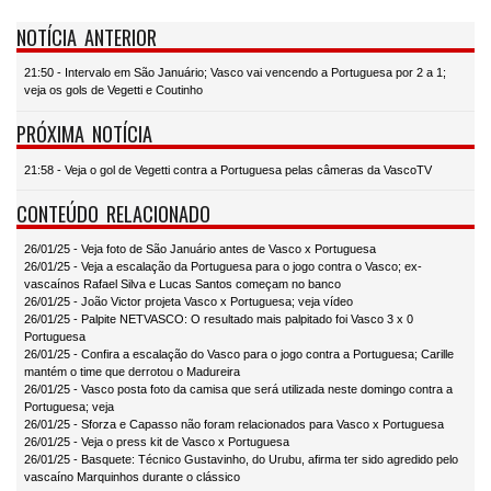
NOTÍCIA ANTERIOR
21:50 - Intervalo em São Januário; Vasco vai vencendo a Portuguesa por 2 a 1;
veja os gols de Vegetti e Coutinho
PRÓXIMA NOTÍCIA
21:58 - Veja o gol de Vegetti contra a Portuguesa pelas câmeras da VascoTV
CONTEÚDO RELACIONADO
26/01/25 - Veja foto de São Januário antes de Vasco x Portuguesa
26/01/25 - Veja a escalação da Portuguesa para o jogo contra o Vasco; ex-
vascaínos Rafael Silva e Lucas Santos começam no banco
26/01/25 - João Victor projeta Vasco x Portuguesa; veja vídeo
26/01/25 - Palpite NETVASCO: O resultado mais palpitado foi Vasco 3 x 0
Portuguesa
26/01/25 - Confira a escalação do Vasco para o jogo contra a Portuguesa; Carille
mantém o time que derrotou o Madureira
26/01/25 - Vasco posta foto da camisa que será utilizada neste domingo contra a
Portuguesa; veja
26/01/25 - Sforza e Capasso não foram relacionados para Vasco x Portuguesa
26/01/25 - Veja o press kit de Vasco x Portuguesa
26/01/25 - Basquete: Técnico Gustavinho, do Urubu, afirma ter sido agredido pelo
vascaíno Marquinhos durante o clássico