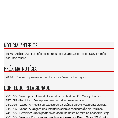
NOTÍCIA ANTERIOR
19:50 - Atlético San Luis não se interessa por Jean David e pede US$ 4 milhões
por Jhon Murillo
PRÓXIMA NOTÍCIA
20:16 - Confira as prováveis escalações de Vasco e Portuguesa
CONTEÚDO RELACIONADO
25/01/25 - Vasco posta fotos do treino deste sábado no CT Moacyr Barbosa
25/01/25 - Feminino: Vasco posta foto do treino deste sábado
24/01/25 - VascoTV mostra os bastidores da vitória sobre o Madureira; assista
24/01/25 - VascoTV lançará documentário sobre a recuperação de Paulinho
24/01/25 - Feminino: Vasco posta fotos do treino desta 6ª-feira na academia; veja
25/01/25 -
Vasco x Portuguesa terá transmissão por Band, VascoTV, Goat e