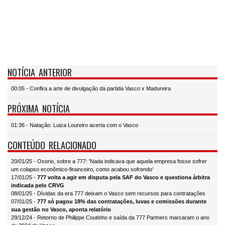
NOTÍCIA ANTERIOR
00:05 - Confira a arte de divulgação da partida Vasco x Madureira
PRÓXIMA NOTÍCIA
01:36 - Natação: Luiza Loureiro acerta com o Vasco
CONTEÚDO RELACIONADO
20/01/25 - Osorio, sobre a 777: 'Nada indicava que aquela empresa fosse sofrer
um colapso econômico-financeiro, como acabou sofrendo'
17/01/25 -
777 volta a agir em disputa pela SAF do Vasco e questiona árbitra
indicada pelo CRVG
08/01/25 - Dívidas da era 777 deixam o Vasco sem recursos para contratações
07/01/25 -
777 só pagou 18% das contratações, luvas e comissões durante
sua gestão no Vasco, aponta relatório
29/12/24 - Retorno de Philippe Coutinho e saída da 777 Partners marcaram o ano