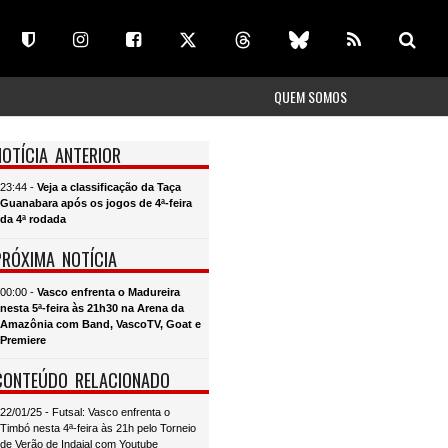
QUEM SOMOS
NOTÍCIA ANTERIOR
23:44 -
Veja a classificação da Taça
Guanabara após os jogos de 4ª-feira
da 4ª rodada
PRÓXIMA NOTÍCIA
00:00 -
Vasco enfrenta o Madureira
nesta 5ª-feira às 21h30 na Arena da
Amazônia com Band, VascoTV, Goat e
Premiere
CONTEÚDO RELACIONADO
22/01/25 - Futsal: Vasco enfrenta o
Timbó nesta 4ª-feira às 21h pelo Torneio
de Verão de Indaial com Youtube