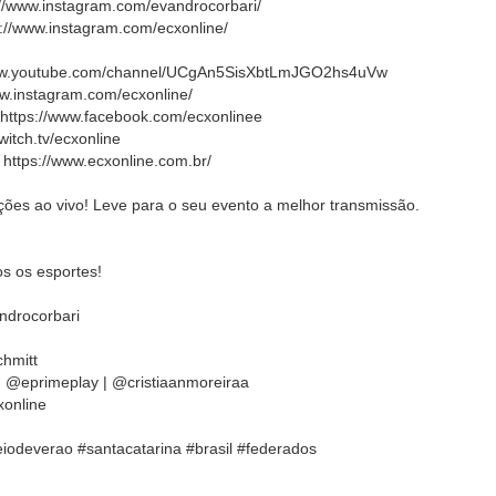
://www.instagram.com/evandrocorbari/
://www.instagram.com/ecxonline/
/www.youtube.com/channel/UCgAn5SisXbtLmJGO2hs4uVw
ww.instagram.com/ecxonline/
 https://www.facebook.com/ecxonlinee
witch.tv/ecxonline
 https://www.ecxonline.com.br/
ões ao vivo! Leve para o seu evento a melhor transmissão.
s os esportes!
ndrocorbari
chmitt
| @eprimeplay | @cristiaanmoreiraa
xonline
neiodeverao #santacatarina #brasil #federados