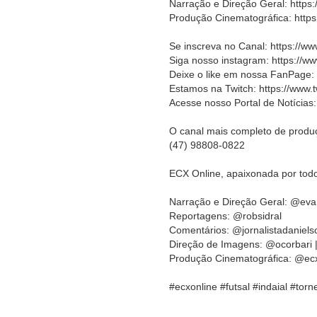
Narração e Direção Geral: https
Produção Cinematográfica: https
Se inscreva no Canal: https:/
Siga nosso instagram: https://w
Deixe o like em nossa FanPage:
Estamos na Twitch: https://www.t
Acesse nosso Portal de Notícias:
O canal mais completo de produç
(47) 98808-0822
ECX Online, apaixonada por todo
Narração e Direção Geral: @eva
Reportagens: @robsidral
Comentários: @jornalistadaniels
Direção de Imagens: @ocorbari 
Produção Cinematográfica: @ec
#ecxonline #futsal #indaial #tor