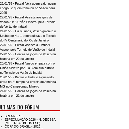
22/01/25 - Futsal: Veja quem saiu, quem
chegou e quem renovou no Vasco para
2025
22/01/25 - Futsal: Assista aos gols de
Vasco 3 x 3 União Sinistra, pelo Torneio
de Verão de Indaial
21/01/25 - Há 60 anos, Vasco goleava o
Urubu por 4 a 1 e conquistava o Torneio
do IV Centenário do Rio de Janeiro
22/01/25 - Futsal: Assista a Timbó x
Vasco, pelo Torneio de Verão de Indaial
22/01/25 - Confira os jogos do Vasco na
história em 22 de janeiro
20/01/25 - Futsal: Vasco empata com o
União Sinistra por 3 a 3 em sua estreia
no Torneio de Verão de Indaial
20/01/25 - Barros é titular e Figueiredo
entra no 2º tempo na estreia do América-
MG no Campeonato Mineiro
21/01/25 - Confira os jogos do Vasco na
história em 21 de janeiro
ÚLTIMAS DO FÓRUM